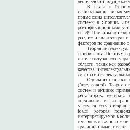
деятельности по управле
В связи с бурным
использование новых ме
применения интеллектуа
системы в Японии. Спе
ректификационными уста
печей. При этом интелл
ресурсо и энергозатрат 
факторов по сравнению 
Теория интеллектуал
становления. Поэтому с
интеллек-туального упра
области, таких как разр
качества интеллектуаль
синтеза интеллектуальны
Одним из направлен
(fuzzy control). Теория
систем и активно примен
регуляторов, нечетких
оценивания и фильтраци
математическую теорию 
logic), которая позв
интерпретируемой в коли
имеющими точного количе
традиционными имеют лу