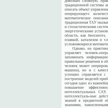
довольно сложную, прак
традиционной системы а
описать объект управлени
оперирующего количес
математическое описан
традиционная ТАУ оказы
и стохастическими систе
энергетическими установ
области, как биосинтез
плавкой, катализом и т.
усложняющиеся математич
Однако, на практик
управляет человек-опе
запоминать информацию
правильные решения в об
человек может опериров
машина), но и с качес
успешно справляется с
построение моделей приб
сегодня одно из важнейш
повышение эффективн
интеллектуальных САУ,
интеллектуаль-ные дейс
знаний в предметной о
знаниями, накопленным