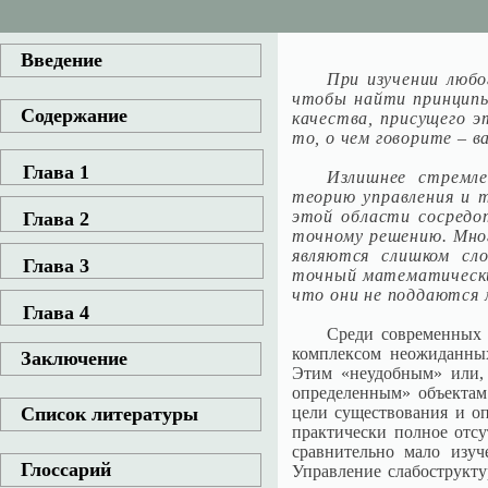
Введение
При изучении любо
чтобы найти принципы
Содержание
качества, присущего э
то, о чем говорите – 
Глава 1
Излишнее стремл
теорию управления и т
этой области сосредо
Глава 2
точному решению. Мног
являются слишком сл
Глава 3
точный математический
что они не поддаются
Глава 4
Среди современных 
комплексом неожиданных
Заключение
Этим «неудобным» или, 
определенным» объектам
цели существования и оп
Список литературы
практически полное отс
сравнительно мало изуч
Глоссарий
Управление слабострукт